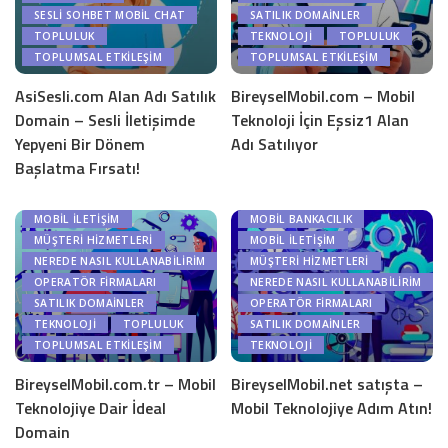
SESLI SOHBET MOBIL CHAT
SATILIK DOMAİNLER
TOPLULUK
TEKNOLOJI
TOPLULUK
TOPLUMSAL ETKILEŞIM
TOPLUMSAL ETKILEŞIM
AsiSesli.com Alan Adı Satılık
BireyselMobil.com – Mobil
Domain – Sesli İletişimde
Teknoloji İçin Eşsiz1 Alan
Yepyeni Bir Dönem
Adı Satılıyor
BANKACILIK
Başlatma Fırsatı!
BLOG YAZILARI
BANKACILIK
MOBIL BANKACILIK
BLOG YAZILARI
MOBIL İLETIŞIM
MOBIL BANKACILIK
MÜŞTERI HIZMETLERI
MOBIL İLETIŞIM
NEREDE NASIL KULLANABILIRIM
MÜŞTERI HIZMETLERI
OPERATÖR FIRMALARI
NEREDE NASIL KULLANABILIRIM
SATILIK DOMAİNLER
OPERATÖR FIRMALARI
TEKNOLOJI
TOPLULUK
SATILIK DOMAİNLER
TOPLUMSAL ETKILEŞIM
TEKNOLOJI
BireyselMobil.com.tr – Mobil
BireyselMobil.net satışta –
Teknolojiye Dair İdeal
Mobil Teknolojiye Adım Atın!
Domain