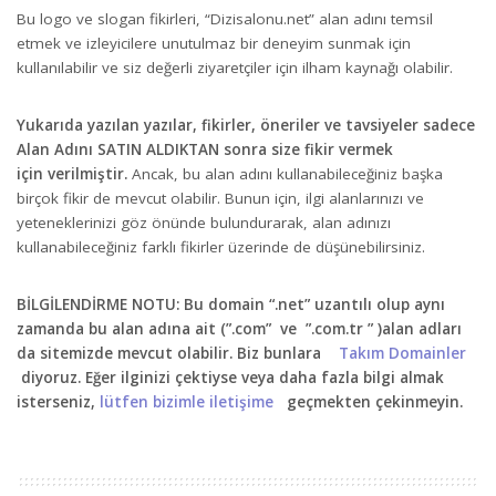
Bu logo ve slogan fikirleri, “Dizisalonu.net” alan adını temsil
etmek ve izleyicilere unutulmaz bir deneyim sunmak için
kullanılabilir ve siz değerli ziyaretçiler için ilham kaynağı olabilir.
Yukarıda yazılan yazılar, fikirler, öneriler ve tavsiyeler sadece
Alan Adını
SATIN ALDIKTAN
sonra size fikir vermek
için verilmiştir.
Ancak, bu alan adını kullanabileceğiniz başka
birçok fikir de mevcut olabilir. Bunun için, ilgi alanlarınızı ve
yeteneklerinizi göz önünde bulundurarak, alan adınızı
kullanabileceğiniz farklı fikirler üzerinde de düşünebilirsiniz.
BİLGİLENDİRME NOTU: Bu domain “.net” uzantılı olup aynı
zamanda bu alan adına ait (”.com” ve ”.com.tr ” )alan adları
da sitemizde mevcut olabilir. Biz bunlara
Takım Domainler
diyoruz. Eğer ilginizi çektiyse veya daha fazla bilgi almak
isterseniz,
lütfen bizimle iletişime
geçmekten çekinmeyin.