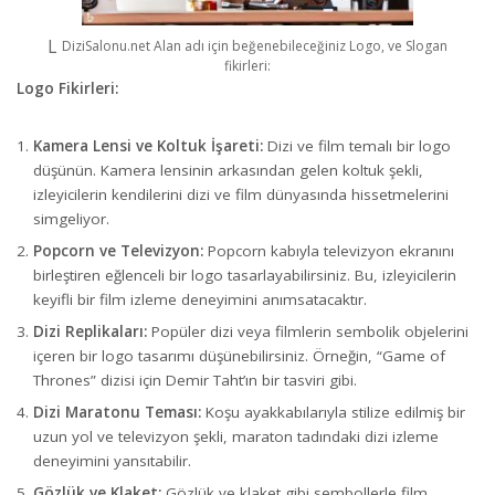
DiziSalonu.net Alan adı için beğenebileceğiniz Logo, ve Slogan
fikirleri:
Logo Fikirleri:
Kamera Lensi ve Koltuk İşareti:
Dizi ve film temalı bir logo
düşünün. Kamera lensinin arkasından gelen koltuk şekli,
izleyicilerin kendilerini dizi ve film dünyasında hissetmelerini
simgeliyor.
Popcorn ve Televizyon:
Popcorn kabıyla televizyon ekranını
birleştiren eğlenceli bir logo tasarlayabilirsiniz. Bu, izleyicilerin
keyifli bir film izleme deneyimini anımsatacaktır.
Dizi Replikaları:
Popüler dizi veya filmlerin sembolik objelerini
içeren bir logo tasarımı düşünebilirsiniz. Örneğin, “Game of
Thrones” dizisi için Demir Taht’ın bir tasviri gibi.
Dizi Maratonu Teması:
Koşu ayakkabılarıyla stilize edilmiş bir
uzun yol ve televizyon şekli, maraton tadındaki dizi izleme
deneyimini yansıtabilir.
Gözlük ve Klaket:
Gözlük ve klaket gibi sembollerle film