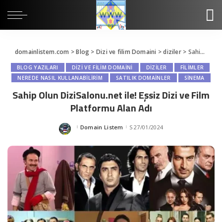
domainlistem.com
>
Blog
>
Dizi ve filim Domaini
>
diziler
>
Sahip Olun DiziSalonu.net ile! Eşsiz Dizi ve Film Platformu Alan Adı
BLOG YAZILARI
DIZI VE FILIM DOMAINI
DIZILER
FILIMLER
NEREDE NASIL KULLANABILIRIM
SATILIK DOMAİNLER
SINEMA
Sahip Olun DiziSalonu.net ile! Eşsiz Dizi ve Film
Platformu Alan Adı
Domain Listem
27/01/2024
Posted
by